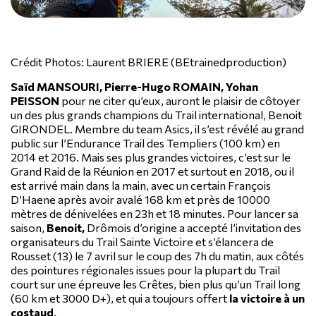
Crédit Photos: Laurent BRIERE (BEtrainedproduction)
Saïd MANSOURI, Pierre-Hugo ROMAIN, Yohan
PEISSON
pour ne citer qu’eux, auront le plaisir de côtoyer
un des plus grands champions du Trail international, Benoit
GIRONDEL. Membre du team Asics, il s’est révélé au grand
public sur l’Endurance Trail des Templiers (100 km) en
2014 et 2016. Mais ses plus grandes victoires, c’est sur le
Grand Raid de la Réunion en 2017 et surtout en 2018, ou il
est arrivé main dans la main, avec un certain François
D’Haene après avoir avalé 168 km et près de 10000
mètres de dénivelées en 23h et 18 minutes. Pour lancer sa
saison,
Benoit,
Drômois d’origine a accepté l’invitation des
organisateurs du Trail Sainte Victoire et s’élancera de
Rousset (13) le 7 avril sur le coup des 7h du matin, aux côtés
des pointures régionales issues pour la plupart du Trail
court sur une épreuve les Crêtes, bien plus qu’un Trail long
(60 km et 3000 D+), et qui a toujours offert
la victoire à un
costaud
.