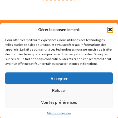
Gérer le consentement
Pour offrir les meilleures expériences, nous utilisons des technologies
telles que les cookies pour stocker et/ou accéder aux informations des
appareils. Le fait de consentir à ces technologies nous permettra de traiter
des données telles que le comportement de navigation ou les ID uniques
sur ce site. Le fait de ne pas consentir ou de retirer son consentement peut
avoir un effet négatif sur certaines caractéristiques et fonctions.
SUIVEZ-NOUS SUR
Accepter
Refuser
Actualités
Règlement
Contact
Voir les préférences
Politique de confidentialité
Politique de cookies
Mentions légales