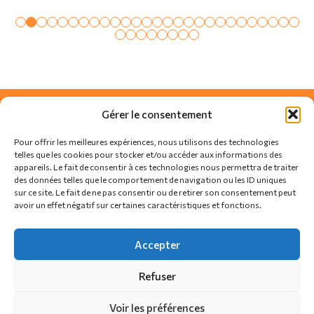
Gérer le consentement
Pour offrir les meilleures expériences, nous utilisons des technologies
telles que les cookies pour stocker et/ou accéder aux informations des
appareils. Le fait de consentir à ces technologies nous permettra de traiter
des données telles que le comportement de navigation ou les ID uniques
sur ce site. Le fait de ne pas consentir ou de retirer son consentement peut
avoir un effet négatif sur certaines caractéristiques et fonctions.
SUIVEZ-NOUS SUR
Accepter
Refuser
Actualités
Règlement
Contact
Voir les préférences
Politique de confidentialité
Politique de cookies