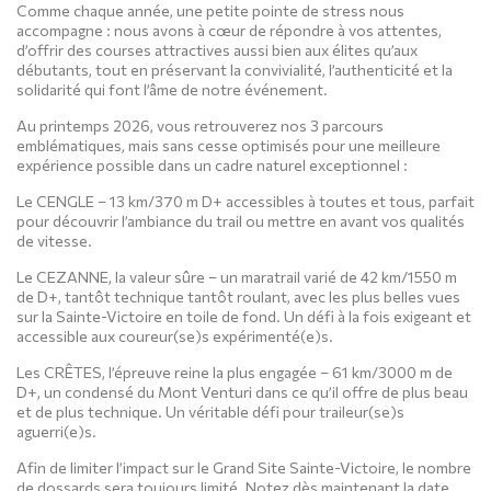
Comme chaque année, une petite pointe de stress nous
accompagne : nous avons à cœur de répondre à vos attentes,
d’offrir des courses attractives aussi bien aux élites qu’aux
débutants, tout en préservant la convivialité, l’authenticité et la
solidarité qui font l’âme de notre événement.
Au printemps 2026, vous retrouverez nos 3 parcours
emblématiques, mais sans cesse optimisés pour une meilleure
expérience possible dans un cadre naturel exceptionnel :
Le CENGLE – 13 km/370 m D+ accessibles à toutes et tous, parfait
pour découvrir l’ambiance du trail ou mettre en avant vos qualités
de vitesse.
Le CEZANNE, la valeur sûre – un maratrail varié de 42 km/1550 m
de D+, tantôt technique tantôt roulant, avec les plus belles vues
sur la Sainte-Victoire en toile de fond. Un défi à la fois exigeant et
accessible aux coureur(se)s expérimenté(e)s.
Les CRÊTES, l’épreuve reine la plus engagée – 61 km/3000 m de
D+, un condensé du Mont Venturi dans ce qu’il offre de plus beau
et de plus technique. Un véritable défi pour traileur(se)s
aguerri(e)s.
Afin de limiter l’impact sur le Grand Site Sainte-Victoire, le nombre
de dossards sera toujours limité. Notez dès maintenant la date