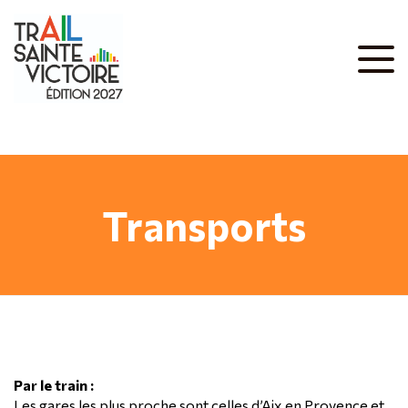
Transports
Par le train :
Les gares les plus proche sont celles d’Aix en Provence et