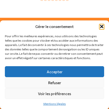
Gérer le consentement
Pour offrir les meilleures expériences, nous utilisons des technologies
telles que les cookies pour stocker et/ou accéder aux informations des
appareils. Le fait de consentir à ces technologies nous permettra de traiter
des données telles que le comportement de navigation ou les ID uniques
sur ce site. Le fait de ne pas consentir ou de retirer son consentement peut
avoir un effet négatif sur certaines caractéristiques et fonctions.
SUIVEZ-NOUS SUR
Accepter
Refuser
Actualités
Règlement
Contact
Voir les préférences
Politique de confidentialité
Politique de cookies
Mentions légales