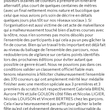
plusieurs dizaines de coureurs à prendre un itinéraire
alternatif, plus court de quelques centaines de mètres
(avec un final nettement moins nature et bucolique que
celui que nous avions pris soin de décrire en détails
quelques jours plus tôt sur nos réseaux sociaux
). Si
l’organisation est aussi victime de cet acte de malveillance
qui a malheureusement touché bien d’autres courses avec
la nôtre, nous n’en sommes pas moins désolés pour
l’ensemble des participants à qui cela a pu un peu gâcher la
fin de course. Bien qu’un travail très important est déjà fait
au niveau du balisage de l’ensemble des parcours, nous
redoublerons de vigilance sur certains points identifiés
lors des prochaines éditions pour éviter autant que
possible ce genre écueil. Nous ne pouvions pas dans ces
conditions valider un classement officiel fiable mais
tenons néanmoins à féliciter chaleureusement l’ensemble
des 370 coureurs qui ont amplement mérité leur médaille
finisher avec une mention spéciale aux 3 premières et 3
premiers du scratch soit respectivement Gabriela BRIEN,
Aurore PIN et Julie GOUJON côté filles et Nicolas LIGIER,
Nicolas LOUISON et Vincent BERTRES chez les garçons.
Cela n’aura heureusement pas suffit pour gâcher la belle
fête qu’est cet évènement devenu un incontournable du