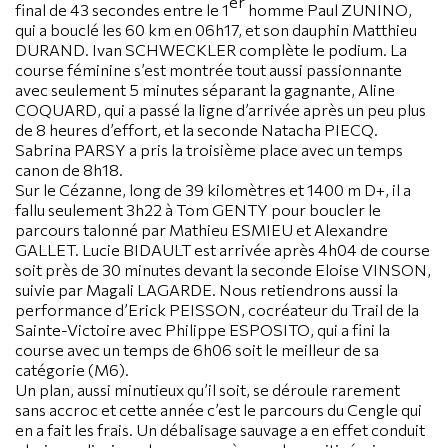
er
final de 43 secondes entre le 1
homme Paul ZUNINO,
qui a bouclé les 60 km en 06h17, et son dauphin Matthieu
DURAND. Ivan SCHWECKLER complète le podium. La
course féminine s’est montrée tout aussi passionnante
avec seulement 5 minutes séparant la gagnante, Aline
COQUARD, qui a passé la ligne d’arrivée après un peu plus
de 8 heures d’effort, et la seconde Natacha PIECQ.
Sabrina PARSY a pris la troisième place avec un temps
canon de 8h18.
Sur le Cézanne, long de 39 kilomètres et 1400 m D+, il a
fallu seulement 3h22 à Tom GENTY pour boucler le
parcours talonné par Mathieu ESMIEU et Alexandre
GALLET. Lucie BIDAULT est arrivée après 4h04 de course
soit près de 30 minutes devant la seconde Eloise VINSON,
suivie par Magali LAGARDE. Nous retiendrons aussi la
performance d’Erick PEISSON, cocréateur du Trail de la
Sainte-Victoire avec Philippe ESPOSITO, qui a fini la
course avec un temps de 6h06 soit le meilleur de sa
catégorie (M6).
Un plan, aussi minutieux qu’il soit, se déroule rarement
sans accroc et cette année c’est le parcours du Cengle qui
en a fait les frais. Un débalisage sauvage a en effet conduit