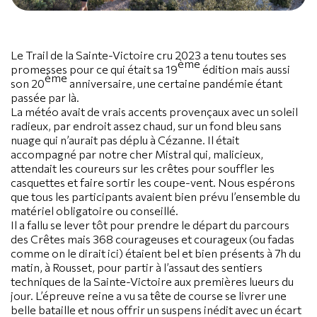
Le Trail de la Sainte-Victoire cru 2023 a tenu toutes ses
ème
promesses pour ce qui était sa 19
édition mais aussi
ème
son 20
anniversaire, une certaine pandémie étant
passée par là.
La météo avait de vrais accents provençaux avec un soleil
radieux, par endroit assez chaud, sur un fond bleu sans
nuage qui n’aurait pas déplu à Cézanne. Il était
accompagné par notre cher Mistral qui, malicieux,
attendait les coureurs sur les crêtes pour souffler les
casquettes et faire sortir les coupe-vent. Nous espérons
que tous les participants avaient bien prévu l’ensemble du
matériel obligatoire ou conseillé.
Il a fallu se lever tôt pour prendre le départ du parcours
des Crêtes mais 368 courageuses et courageux (ou fadas
comme on le dirait ici) étaient bel et bien présents à 7h du
matin, à Rousset, pour partir à l’assaut des sentiers
techniques de la Sainte-Victoire aux premières lueurs du
jour. L’épreuve reine a vu sa tête de course se livrer une
belle bataille et nous offrir un suspens inédit avec un écart