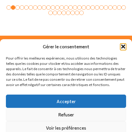
Gérer le consentement
Pour offrir les meilleures expériences, nous utilisons des technologies
telles que les cookies pour stocker et/ou accéder aux informations des
appareils. Le fait de consentir à ces technologies nous permettra de traiter
des données telles que le comportement de navigation ou les ID uniques
sur ce site. Le fait de ne pas consentir ou de retirer son consentement peut
avoir un effet négatif sur certaines caractéristiques et fonctions.
SUIVEZ-NOUS SUR
Accepter
Refuser
Actualités
Règlement
Contact
Voir les préférences
Politique de confidentialité
Politique de cookies