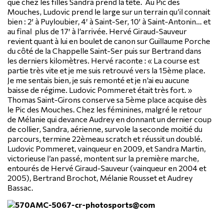
que chez les filles Sandra prend la tête. Au Pic des
Mouches, Ludovic prend le large sur un terrain qu’il connait
bien : 2′ à Puyloubier, 4′ à Saint-Ser, 10′ à Saint-Antonin… et
au final plus de 17′ à l’arrivée. Hervé Giraud-Sauveur
revient quant à lui en boulet de canon sur Guillaume Porche
du côté de la Chappelle Saint-Ser puis sur Bertrand dans
les derniers kilomètres. Hervé raconte : « La course est
partie très vite et je me suis retrouvé vers la 15ème place.
Je me sentais bien, je suis remonté et je n’ai eu aucune
baisse de régime. Ludovic Pommeret était très fort. »
Thomas Saint-Girons conserve sa 5ème place acquise dès
le Pic des Mouches. Chez les féminines, malgré le retour
de Mélanie qui devance Audrey en donnant un dernier coup
de collier, Sandra, aérienne, survole la seconde moitié du
parcours, termine 22èmeau scratch et réussit un doublé.
Ludovic Pommeret, vainqueur en 2009, et Sandra Martin,
victorieuse l’an passé, montent sur la première marche,
entourés de Hervé Giraud-Sauveur (vainqueur en 2004 et
2005), Bertrand Brochot, Mélanie Rousset et Audrey
Bassac.