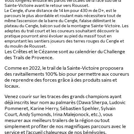
Vous longerez ensuite les parois verticales de la face sud de la
Sainte-Victoire avant le retour vers Rousset.
Le Cengle
, d’une distance de 14 km pour 430 m de D+, est le
parcours le plus abordable et roulant mais nécessitera tout de
même l’ascension de la barre du Cengle, falaise délimitant le
plateau du Cengle, balcon sud de la montagne Sainte-Victoire. Les
adeptes du trail court et les coureurs souhaitant découvrir la
pratique pourront ainsi évoluer au pied du massif tout en
empruntant les sentiers joueurs des terres rouges du Cengle et
du moulin de Rousset.
Les Crêtes et le Cézanne sont au calendrier du Challenge
des Trails de Provence.
Comme en 2022, le trail de la Sainte-Victoire proposera
des ravitaillements 100% bio pour permettre aux coureurs
de reprendre des forces grâce à des produits sains et
locaux.
Venez courir sur les traces des grands champions ayant
déjà inscrits leur nom au palmarès (Dawa Sherpa, Ludovic
Pommeret, Karine Herry, Sébastien Spehler, Sylvain
Court, Andy Symonds, Irina Malejonock, etc.), vous
mesurer aux meilleurs trailers de la région ou tout
simplement profiter de nos magnifiques parcours avec le
service et l’accueil chaleureux de nos bénévoles.