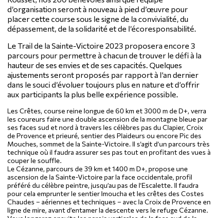
d’organisation seront à nouveau à pied d’œuvre pour
placer cette course sous le signe de la convivialité, du
dépassement, de la solidarité et de l’écoresponsabilité.
Le Trail de la Sainte-Victoire 2023 proposera encore 3
parcours pour permettre à chacun de trouver le défi à la
hauteur de ses envies et de ses capacités. Quelques
ajustements seront proposés par rapport à l’an dernier
dans le souci d’évoluer toujours plus en nature et d’offrir
aux participants la plus belle expérience possible.
Les Crêtes
, course reine longue de 60 km et 3000 m de D+, verra
les coureurs faire une double ascension de la montagne bleue par
ses faces sud et nord à travers les célèbres pas du Clapier, Croix
de Provence et prieuré, sentier des Plaideurs ou encore Pic des
Mouches, sommet de la Sainte-Victoire. Il s’agit d’un parcours très
technique où il faudra assurer ses pas tout en profitant des vues à
couper le souffle.
Le Cézanne
, parcours de 39 km et 1400 m D+, propose une
ascension de la Sainte-Victoire par la face occidentale, profil
préféré du célèbre peintre, jusqu’au pas de l’Escalette. Il faudra
pour cela emprunter le sentier Imoucha et les crêtes des Costes
Chaudes – aériennes et techniques – avec la Croix de Provence en
ligne de mire, avant d’entamer la descente vers le refuge Cézanne.