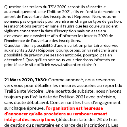
Question:
les trailers du TSV 2020 seront-ils réinscrits «
automatiquement » sur l’édition 2021, s’ils en font la demande en
amont de l’ouverture des inscriptions ?
Réponse:
Non, nous ne
sommes pas organisés pour prendre en charge ce type de gestion,
les inscriptions seront en ligne, il faudra que les coureurs soient
vigilants concernant la date d’inscription mais on essaiera
d’envoyer une newsletter afin d’informer les inscrits 2020 de
l’imminence de l’ouverture des inscriptions.
Question:
Sur la possibilité d’une inscription prioritaire réservée
aux inscrits 2020 ?
Réponse:
pourquoi pas, on va réfléchir à une
possibilité de prévoir une session anticipée, pourquoi pas en
décembre ? Quoiqu’il en soit nous vous tiendrons informés en
priorité sur le site officiel: www.trailsaintecictoire.fr
21 Mars 2020, 7h30:
Comme annoncé, nous revenons
vers vous pour détailler les mesures associées au report du
Trail Sainte Victoire.
Une incertitude subsiste, nous n’avons
toujours pas fixé la date de l’édition 2021 avec précision,
sans doute début avril.
Concernant les frais d’engagement
sur chaque épreuve,
l’organisation est heureuse
d’annoncer qu’elle procédera au remboursement
intégral des inscriptions
(déduction faite des 2€ de frais
de gestion du prestataire en charge des inscriptions). Les