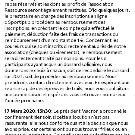
repas réservés et les dons au profit de l’association
Ressource seront également restitués.
D’ici quelques jours,
le prestataire en charge des inscriptions en ligne
« Sportips » procédera au remboursement des
inscriptions, en créditant le compte qui a effectué le
paiement, déduction faîte des frais de
transactions du
remboursement d’un montant de 1 €.
Concernant les
coureurs qui se sont inscrits directement auprès de notre
association (chèques ou virements), le remboursement
sera directement traité par nos soins.
Pour les 8
participants ayant acquis un dossard solidaire, nous
donnerons le choix à chacun, soit de reconduire le dossard
sur 2021, soit de
procéder au remboursement. Nous
prendrons contact directement avec eux.
En espérant une
reprise rapide des épreuves de trails, nous vous souhaitons
une bonne saison et espérons vous retrouver nombreux
l’année prochaine.
17 Mars 2020, 15h30:
Le président Macron a ordonné le
confinement hier soir, si cette allocution n’est pas
rassurante, elle nous conforte quant à la décision que nous
avons prise, car certains ont pu nous trouver frileux ou en
manque d’imagination. Ce confinement ne facilitera pas les