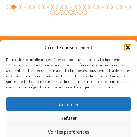
Gérer le consentement
Pour offrir les meilleures expériences, nous utilisons des technologies
telles que les cookies pour stocker et/ou accéder aux informations des
appareils. Le fait de consentir à ces technologies nous permettra de traiter
des données telles que le comportement de navigation ou les ID uniques
sur ce site. Le fait de ne pas consentir ou de retirer son consentement peut
avoir un effet négatif sur certaines caractéristiques et fonctions.
SUIVEZ-NOUS SUR
Accepter
Refuser
Actualités
Règlement
Contact
Voir les préférences
Politique de confidentialité
Politique de cookies