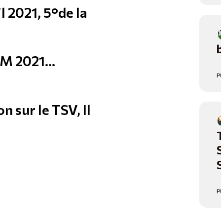
 2021, 5°de la
CAM 2021…
P
n sur le TSV, Il
P