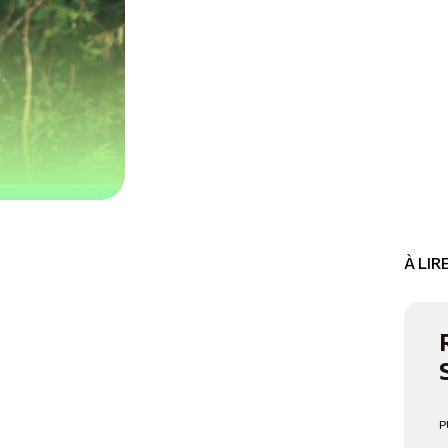
À LI
P