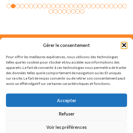
Gérer le consentement
Pour offrir les meilleures expériences, nous utilisons des technologies
telles que les cookies pour stocker et/ou accéder aux informations des
appareils. Le fait de consentir à ces technologies nous permettra de traiter
des données telles que le comportement de navigation ou les ID uniques
sur ce site. Le fait de ne pas consentir ou de retirer son consentement peut
avoir un effet négatif sur certaines caractéristiques et fonctions.
SUIVEZ-NOUS SUR
Accepter
Refuser
Actualités
Règlement
Contact
Voir les préférences
Politique de confidentialité
Politique de cookies