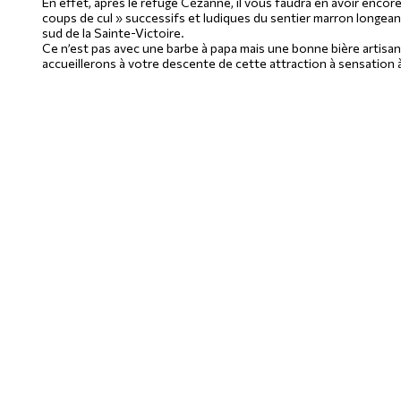
En effet, après le refuge Cézanne, il vous faudra en avoir encore
coups de cul » successifs et ludiques du sentier marron longeant
sud de la Sainte-Victoire.
Ce n’est pas avec une barbe à papa mais une bonne bière artisa
accueillerons à votre descente de cette attraction à sensation à