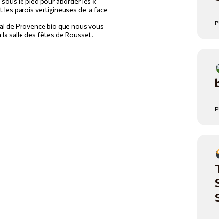
 sous le pied pour aborder les «
 les parois vertigineuses de la face
P
nal de Provence bio que nous vous
 la salle des fêtes de Rousset.
P