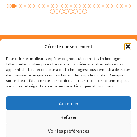
Gérer le consentement
Pour offrir les meilleures expériences, nous utilisons des technologies
telles que les cookies pour stocker et/ou accéder aux informations des
appareils. Le fait de consentir à ces technologies nous permettra de traiter
des données telles que le comportement de navigation ou les ID uniques
sur ce site. Le fait de ne pas consentir ou de retirer son consentement peut
avoir un effet négatif sur certaines caractéristiques et fonctions.
SUIVEZ-NOUS SUR
Accepter
Refuser
Actualités
Règlement
Contact
Voir les préférences
Politique de confidentialité
Politique de cookies