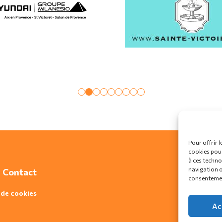
Pour offrir l
cookies pour
à ces techno
navigation ou
Contact
consentement
 de cookies
Ac