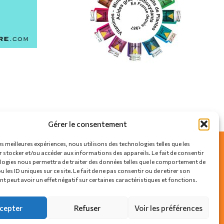
Gérer le consentement
es meilleures expériences, nous utilisons des technologies telles que les
 stocker et/ou accéder aux informations des appareils. Le fait de consentir
logies nous permettra de traiter des données telles que le comportement de
SUIVEZ-NOUS SUR
 les ID uniques sur ce site. Le fait de ne pas consentir ou de retirer son
 peut avoir un effet négatif sur certaines caractéristiques et fonctions.
cepter
Refuser
Voir les préférences