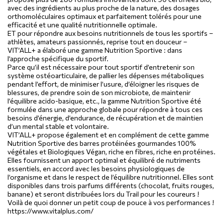
avec des ingrédients au plus proche de la nature, des dosages
orthomoléculaires optimaux et parfaitement tolérés pour une
efficacité et une qualité nutritionnelle optimale.
ET pour répondre aux besoins nutritionnels de tous les sportifs –
athlètes, amateurs passionnés, reprise tout en douceur –
VIT’ALL+ a élaboré une gamme Nutrition Sportive : dans
l’approche spécifique du sportif.
Parce qu’il est nécessaire pour tout sportif d’entretenir son
système ostéoarticulaire, de pallier les dépenses métaboliques
pendant l’effort, de minimiser l’usure, d’éloigner les risques de
blessures, de prendre soin de son microbiote, de maintenir
l’équilibre acido-basique, etc., la gamme Nutrition Sportive été
formulée dans une approche globale pour répondre à tous ces
besoins d’énergie, d’endurance, de récupération et de maintien
d’un mental stable et volontaire.
VIT’ALL+ propose également et en complément de cette gamme
Nutrition Sportive des barres protéinées gourmandes 100%
végétales et Biologiques Végan, riche en fibres, riche en protéines.
Elles fournissent un apport optimal et équilibré de nutriments
essentiels, en accord avec les besoins physiologiques de
l’organisme et dans le respect de l’équilibre nutritionnel. Elles sont
disponibles dans trois parfums différents (chocolat, fruits rouges,
banane) et seront distribuées lors du Trail pour les coureurs !
Voilà de quoi donner un petit coup de pouce à vos performances !
https://www.vitalplus.com/