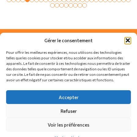
Gérer le consentement
Pour offrir les meilleures expériences, nous utilisons des technologies
telles que les cookies pour stocker et/ou accéder aux informations des
appareils. Le fait de consentir à ces technologies nous permettra de traiter
des données telles que le comportement de navigation ou les ID uniques
sur ce site. Le fait de ne pas consentir ou de retirer son consentement peut
avoir un effet négatif sur certaines caractéristiques et fonctions.
SUIVEZ-NOUS SUR
Accepter
Refuser
Actualités
Règlement
Contact
Voir les préférences
Politique de confidentialité
Politique de cookies