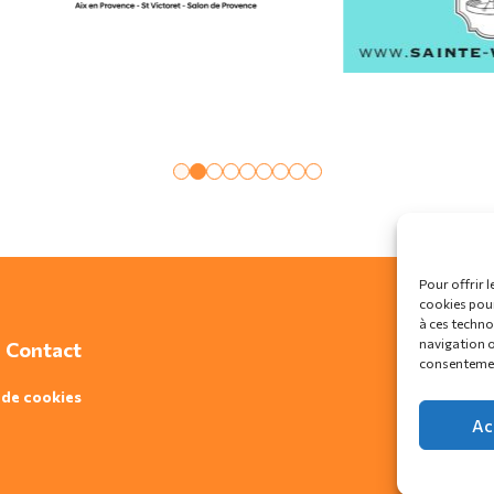
Pour offrir l
cookies pour
à ces techno
navigation ou
Contact
consentement
 de cookies
Ac