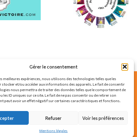
Gérer le consentement
es meilleures expériences, nous utilisons des technologies telles que les
 stocker et/ou accéder aux informations des appareils. Le fait de consentir
logies nous permettra de traiter des données telles que le comportement de
SUIVEZ-NOUS SUR
 les ID uniques sur ce site. Le fait de ne pas consentir ou de retirer son
 peut avoir un effet négatif sur certaines caractéristiques et fonctions.
cepter
Refuser
Voir les préférences
Mentions légales