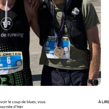
oir le coup de blues, vous
À LI
 journée d’hier