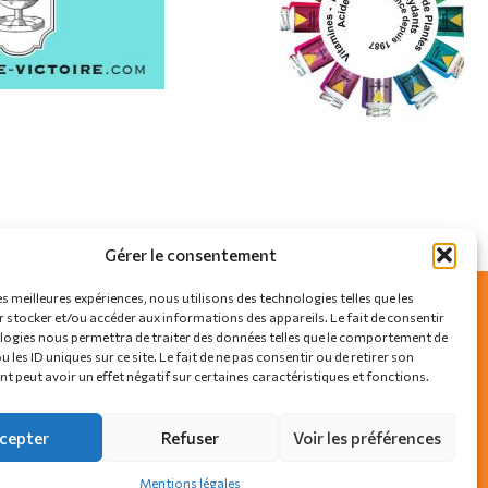
Gérer le consentement
es meilleures expériences, nous utilisons des technologies telles que les
 stocker et/ou accéder aux informations des appareils. Le fait de consentir
logies nous permettra de traiter des données telles que le comportement de
SUIVEZ-NOUS SUR
 les ID uniques sur ce site. Le fait de ne pas consentir ou de retirer son
 peut avoir un effet négatif sur certaines caractéristiques et fonctions.
cepter
Refuser
Voir les préférences
Mentions légales