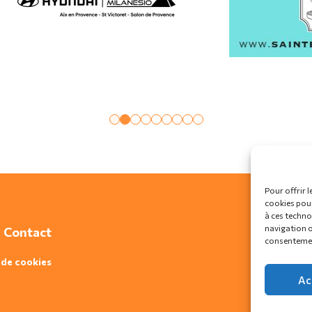
Pour offrir l
cookies pour
à ces techno
navigation ou
Contact
consentement
 de cookies
Ac