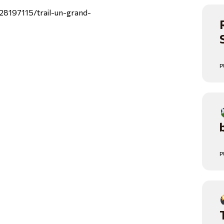
28197115/trail-un-grand-
P
P