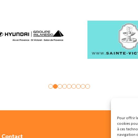
Pour offrir l
cookies pour
à ces techno
navigation ou
Contact