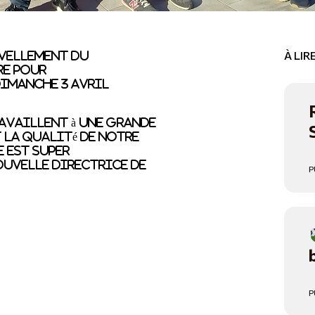
À LI
uvellement du
re pour
imanche 3 avril
ravaillent à une grande
t la qualité de notre
e est super
ouvelle Directrice de
P
P