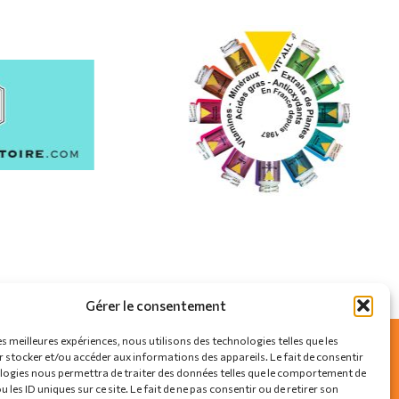
Gérer le consentement
es meilleures expériences, nous utilisons des technologies telles que les
 stocker et/ou accéder aux informations des appareils. Le fait de consentir
logies nous permettra de traiter des données telles que le comportement de
SUIVEZ-NOUS SUR
 les ID uniques sur ce site. Le fait de ne pas consentir ou de retirer son