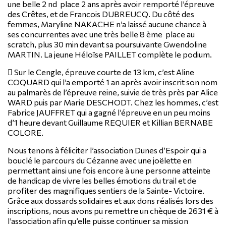
une belle 2 nd place 2 ans après avoir remporté l’épreuve
des Crêtes, et de Francois DUBREUCQ. Du côté des
femmes, Maryline NAKACHE n’a laissé aucune chance à
ses concurrentes avec une très belle 8 ème place au
scratch, plus 30 min devant sa poursuivante Gwendoline
MARTIN. La jeune Héloïse PAILLET complète le podium.
 Sur le Cengle, épreuve courte de 13 km, c’est Aline
COQUARD qui l’a emporté 1 an après avoir inscrit son nom
au palmarès de l’épreuve reine, suivie de très près par Alice
WARD puis par Marie DESCHODT. Chez les hommes, c’est
Fabrice JAUFFRET qui a gagné l’épreuve en un peu moins
d’1 heure devant Guillaume REQUIER et Killian BERNABE
COLORE.
Nous tenons à féliciter l’association Dunes d’Espoir qui a
bouclé le parcours du Cézanne avec une joëlette en
permettant ainsi une fois encore à une personne atteinte
de handicap de vivre les belles émotions du trail et de
profiter des magnifiques sentiers de la Sainte- Victoire.
Grâce aux dossards solidaires et aux dons réalisés lors des
inscriptions, nous avons pu remettre un chèque de 2631 € à
l’association afin qu’elle puisse continuer sa mission