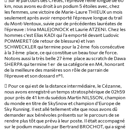
 Sur le parcours des Crêtes, l’épreuve reine longue de 60
km, nous avons eu droit à un podium 5 étoiles avec, chez
les femmes, une victoire de Marie-Laure THIEUX un mois
seulement après avoir remporté l’épreuve longue du trail
du Mont-Ventoux, suivie par de précédentes lauréates de
l’épreuve : Irina MALEJONOCK et Laurie ATZENI. Chez les
hommes c’est Elias KADI qui l’a emporté devant Ludovic
POMMERET (de retour de blessure) et Ivan
SCHWECKLER qui termine pour la 2 ème fois consécutive
à la 3 ème place, ce qui constitue un beau tour de force.
Notons aussi la très belle 27 ème place au scratch de Dawa
SHERPA qui termine 1 er de sa catégorie en M4, honorant
de la meilleure des manières son rôle de parrain de
l’épreuve et son dossard n°1.
 Pour ce qui est de la distance intermédiaire, le Cézanne,
nous avons enregistré un temps stratosphérique de 02h59
pour près de 41 km du suédois Martin NILSSON, champion
du monde en titre de SkySnow et champion d’Europe de
Sky Running. Il est allé tellement vite que nous avons dû
demander aux bénévoles présents sur le parcours de se
rendre plus tôt que prévu à leur poste. Il était accompagné
sur le podium masculin par Bertrand BROCHOT, qui a signé