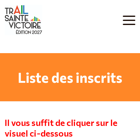
Liste des inscrits
Il vous suffit de cliquer sur
le
visuel ci-dessous