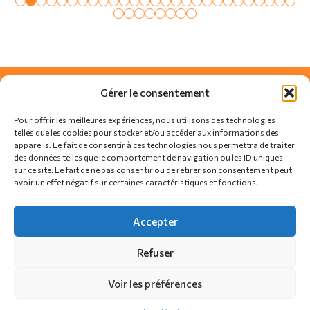
Gérer le consentement
Pour offrir les meilleures expériences, nous utilisons des technologies
telles que les cookies pour stocker et/ou accéder aux informations des
appareils. Le fait de consentir à ces technologies nous permettra de traiter
des données telles que le comportement de navigation ou les ID uniques
sur ce site. Le fait de ne pas consentir ou de retirer son consentement peut
avoir un effet négatif sur certaines caractéristiques et fonctions.
SUIVEZ-NOUS SUR
Accepter
Refuser
Actualités
Règlement
Contact
Voir les préférences
Politique de confidentialité
Politique de cookies