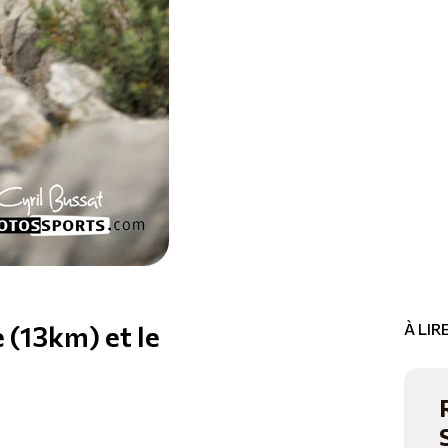
e (13km) et le
À LI