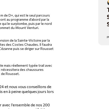
m de D+, qui est le seul parcours
sont au programme d’abord par la
 qui le surplombe, puis par le nord
, sommet du Mount Venturi.
P
sion de la Sainte-Victoire par la
rêtes des Costes Chaudes. Il faudra
 Cézanne puis se diriger sur Rousset
le mais réellement typée trail avec
 et nécessitera des chaussures
n de Rousset.
024 et nous vous conseillons de
s en à peine quelques jours lors
ir avec l’ensemble de nos 200