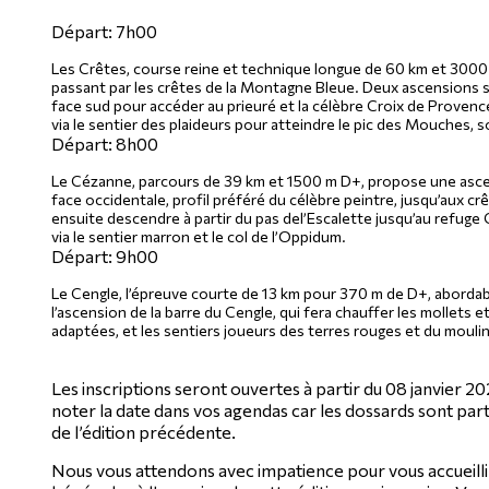
Départ: 7h00
Les Crêtes
, course reine et technique longue de 60 km et 3000 
passant par les crêtes de la Montagne Bleue. Deux ascensions 
face sud pour accéder au prieuré et la célèbre Croix de Provence
via le sentier des plaideurs pour atteindre le pic des Mouches
Départ: 8h00
Le Cézanne
, parcours de 39 km et 1500 m D+, propose une ascen
face occidentale, profil préféré du célèbre peintre, jusqu’aux c
ensuite descendre à partir du pas del’Escalette jusqu’au refuge
via le sentier marron et le col de l’Oppidum.
Départ: 9h00
Le Cengle
, l’épreuve courte de 13 km pour 370 m de D+, abordab
l’ascension de la barre du Cengle, qui fera chauffer les mollets
adaptées, et les sentiers joueurs des terres rouges et du mouli
Les inscriptions seront ouvertes à partir du 08 janvier 2
noter la date dans vos agendas car les dossards sont parti
de l’édition précédente.
Nous vous attendons avec impatience pour vous accueill