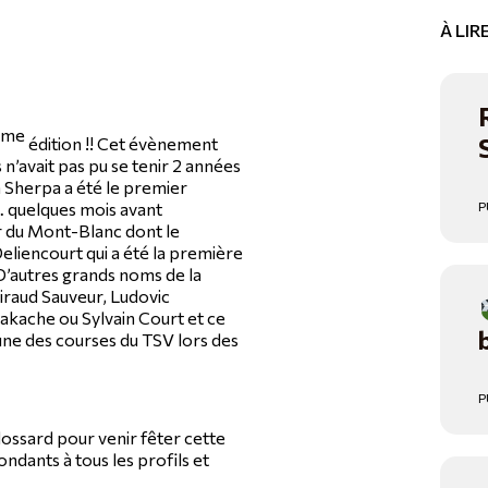
À LI
ème
édition !! Cet évènement
n’avait pas pu se tenir 2 années
wa Sherpa a été le premier
… quelques mois avant
P
ur du Mont-Blanc dont le
eliencourt qui a été la première
 D’autres grands noms de la
iraud Sauveur, Ludovic
kache ou Sylvain Court et ce
’une des courses du TSV lors des
P
ossard pour venir fêter cette
ndants à tous les profils et