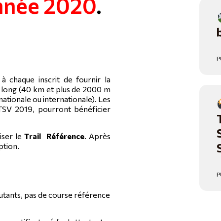
année 2020
.
P
chaque inscrit de fournir la
l long (40 km et plus de 2000 m
ationale ou internationale).
L
es
 TSV 2019, pourront bénéficier
iser le
Trail Référence
. Après
ption.
P
utants, pas de course référence