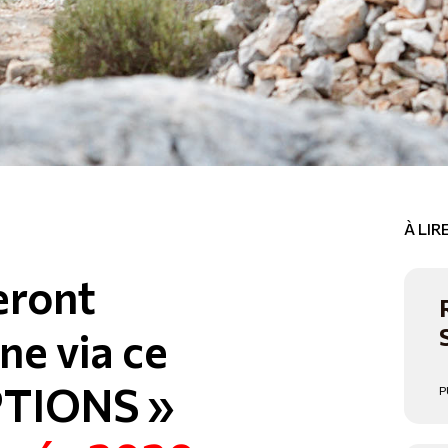
À LI
feront
ne via ce
PTIONS
»
P