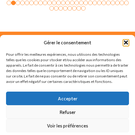
Gérer le consentement
Pour offrir les meilleures expériences, nous utilisons des technologies
telles que les cookies pour stocker et/ou accéder aux informations des
appareils. Le fait de consentir à ces technologies nous permettra de traiter
des données telles que le comportement de navigation ou les ID uniques
sur ce site. Le fait de ne pas consentir ou de retirer son consentement peut
avoir un effet négatif sur certaines caractéristiques et fonctions.
SUIVEZ-NOUS SUR
Accepter
Refuser
Actualités
Règlement
Contact
Voir les préférences
Politique de confidentialité
Politique de cookies